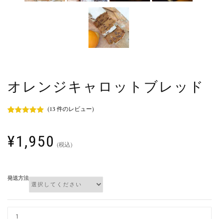
オレンジキャロットブレッド
(
13
件のレビュー)
13
件の利用者
評価に基づ
く5段階評
¥
1,950
価のうち、
(税込)
4.92
点
発送方法