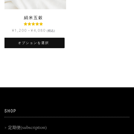
絹米五穀
5段階中
4.92
¥
1,200
¥
4,080
–
(税込)
の評価
オプションを選択
SHOP
定期便(subscription)