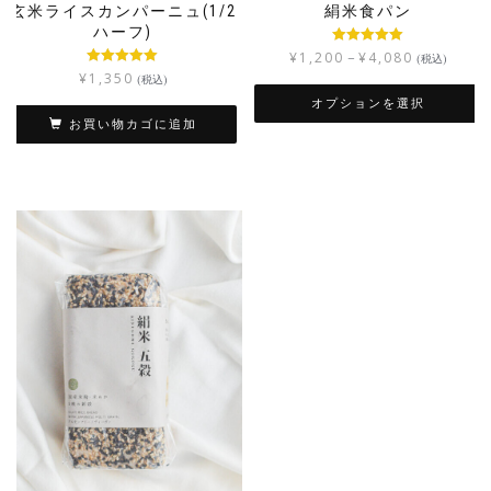
玄米ライスカンパーニュ(1/2
絹米食パン
ハーフ)
5段階中
5.00
¥
1,200
¥
4,080
–
(税込)
の評価
5段階中
5.00
¥
1,350
(税込)
の評価
オプションを選択
お買い物カゴに追加