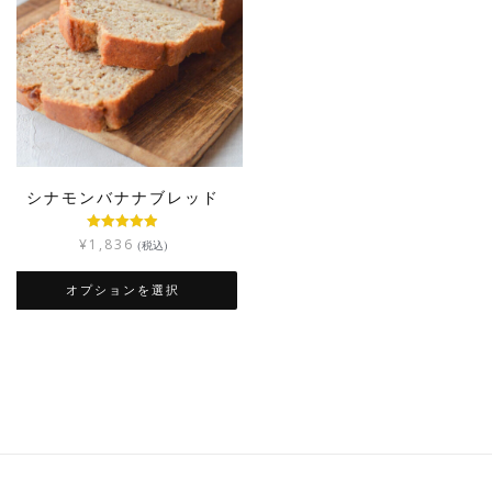
シナモンバナナブレッド
5段階中
4.84
¥
1,836
(税込)
の評価
オプションを選択