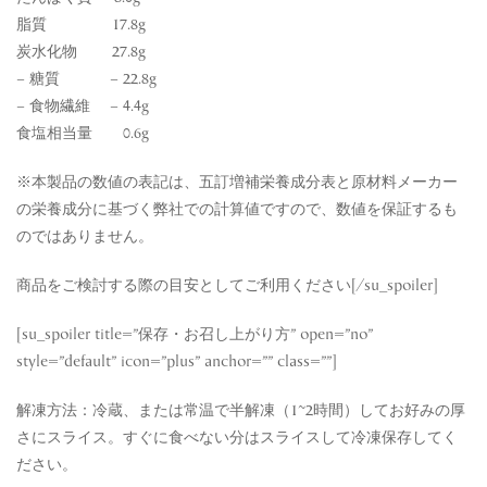
脂質 17.8g
炭水化物 27.8g
– 糖質 – 22.8g
– 食物繊維 – 4.4g
食塩相当量 0.6g
※本製品の数値の表記は、五訂増補栄養成分表と原材料メーカー
の栄養成分に基づく弊社での計算値ですので、数値を保証するも
のではありません。
商品をご検討する際の目安としてご利用ください[/su_spoiler]
[su_spoiler title=”保存・お召し上がり方” open=”no”
style=”default” icon=”plus” anchor=”” class=””]
解凍方法：冷蔵、または常温で半解凍（1~2時間）してお好みの厚
さにスライス。すぐに食べない分はスライスして冷凍保存してく
ださい。