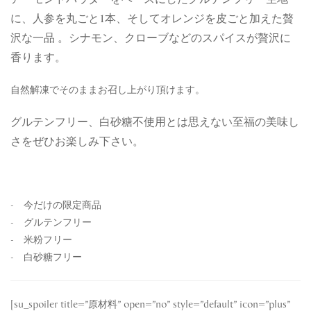
に、人参を丸ごと1本、そしてオレンジを皮ごと加えた贅
沢な一品 。シナモン、クローブなどのスパイスが贅沢に
香ります。
自然解凍でそのままお召し上がり頂けます。
グルテンフリー、白砂糖不使用とは思えない至福の美味し
さをぜひお楽しみ下さい。
- 今だけの限定商品
- グルテンフリー
- 米粉フリー
- 白砂糖フリー
[su_spoiler title=”原材料” open=”no” style=”default” icon=”plus”