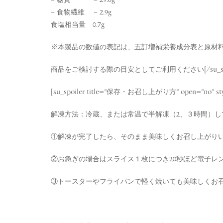
– 糖質 – 29.6g
– 食物繊維 – 2.9g
食塩相当量 0.7g
※本製品の数値の表記は、五訂増補栄養成分表と原材
商品をご検討する際の目安としてご利用ください[/su_spoi
[su_spoiler title=”保存・お召し上がり方” open=”no” style=”
解凍方法：冷蔵、または常温で半解凍（2、３時間）
①解凍が完了したら、そのまま美味しくお召し上がり
②お急ぎの場合はスライス１枚につき20秒ほど電子レ
③トースターやフライパンで軽く焼いても美味しくお