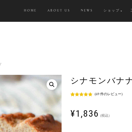
HOME
ABOUT US
NEWS
ショップ
ド
シナモンバナ
(
69
件のレビュー)
69
件の利用者
評価に基づ
く5段階評
¥
1,836
価のうち、
(税込)
4.84
点