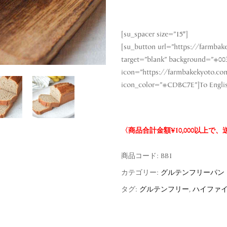
[su_spacer size=”15″]
[su_button url=”https://farmbak
target=”blank” background=”#003
icon=”https://farmbakekyoto.co
icon_color=”#CDBC7E”]To Engli
〈商品合計金額¥10,000以上で
商品コード:
BB1
カテゴリー:
グルテンフリーパン
タグ:
グルテンフリー
,
ハイファ