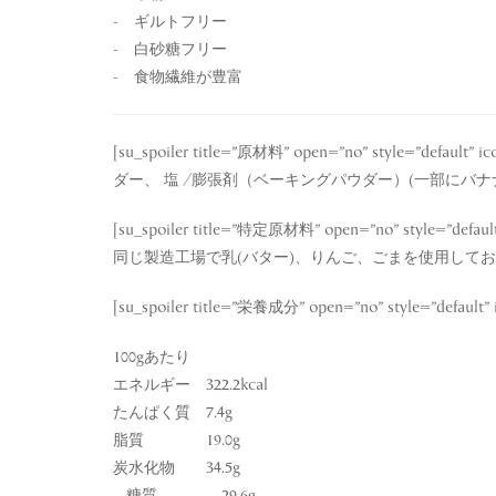
- ギルトフリー
- 白砂糖フリー
- 食物繊維が豊富
[su_spoiler title=”原材料” open=”no” styl
ダー、 塩 /膨張剤（ベーキングパウダー）(⼀部にバナナ‧卵‧
[su_spoiler title=”特定原材料” open=”no” style=”de
同じ製造工場で乳(バター)、りんご、ごまを使用しております。
[su_spoiler title=”栄養成分” open=”no” style=”default” i
100gあたり
エネルギー 322.2kcal
たんぱく質 7.4g
脂質 19.0g
炭水化物 34.5g