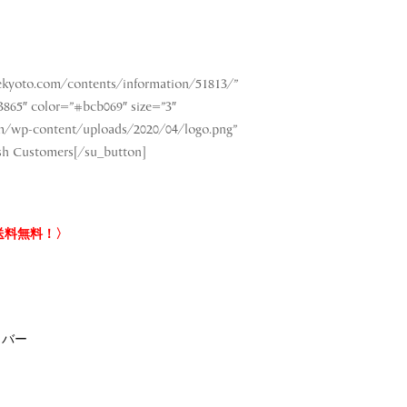
ekyoto.com/contents/information/51813/”
865″ color=”#bcb069″ size=”3″
m/wp-content/uploads/2020/04/logo.png”
sh Customers[/su_button]
、送料無料！〉
イバー