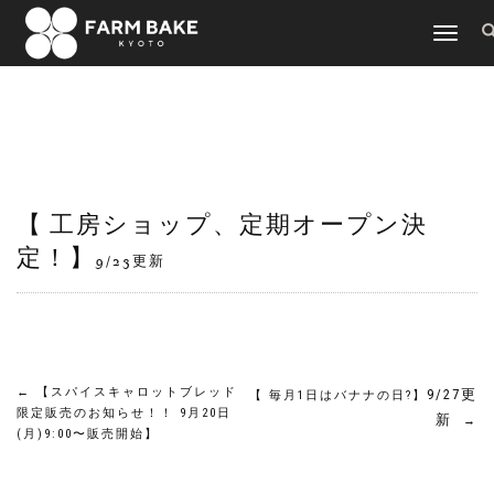
TOGGLE
NAVIGATI
【 工房ショップ、定期オープン決
定！】
9/23更新
←
【スパイスキャロットブレッド
9/27更
【 毎月1日はバナナの日?】
限定販売のお知らせ！！ 9月20日
新
→
(月)9:00〜販売開始】