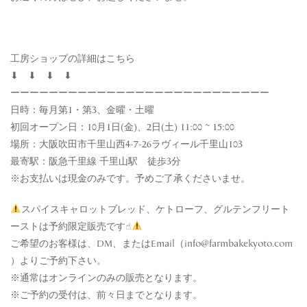
工房ショップの詳細はこちら
⬇︎ ⬇︎ ⬇︎ ⬇︎
ーーーーーーーーーーーーーーーーーーーーーーーーーーー
日時：毎月第1・第3、金曜・土曜
初回オープン日：10月1日(金)、2日(土) 11:00 ~ 15:00
場所：大阪吹田市千里山西4-7-26ラヴィール千里山103
最寄駅：阪急千里線 千里山駅 徒歩3分
※お支払いは現金のみです。予めご了承くださいませ。
スパイスキャロットブレッド、ケトローフ、グルテンフリート
ーストは予約限定販売です☝︎
ご希望のお客様は、DM、またはEmail（info@farmbakekyoto.com
）よりご予約下さい。
※通常はオンラインのみの販売となります。
※ご予約の受付は、前々日までとなります。